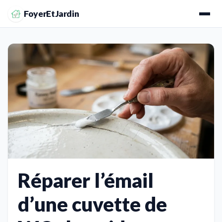
FoyerEtJardin
Réparer l’émail
d’une cuvette de