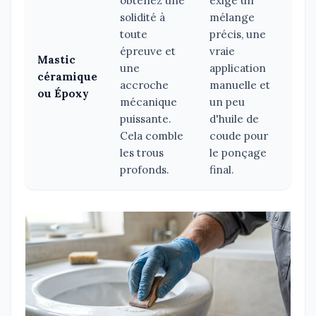
obtenez une
exige un
solidité à
mélange
toute
précis, une
épreuve et
vraie
Mastic
une
application
céramique
accroche
manuelle et
ou Époxy
mécanique
un peu
puissante.
d'huile de
Cela comble
coude pour
les trous
le ponçage
profonds.
final.