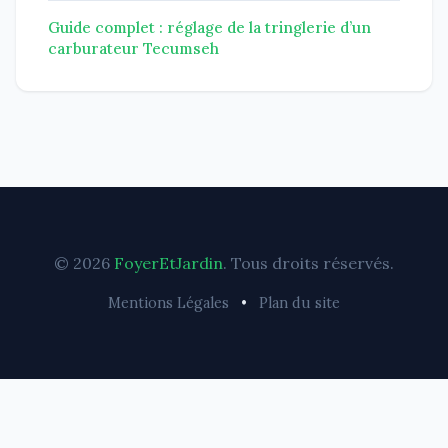
Guide complet : réglage de la tringlerie d’un
carburateur Tecumseh
© 2026
FoyerEtJardin
. Tous droits réservés.
Mentions Légales
•
Plan du site