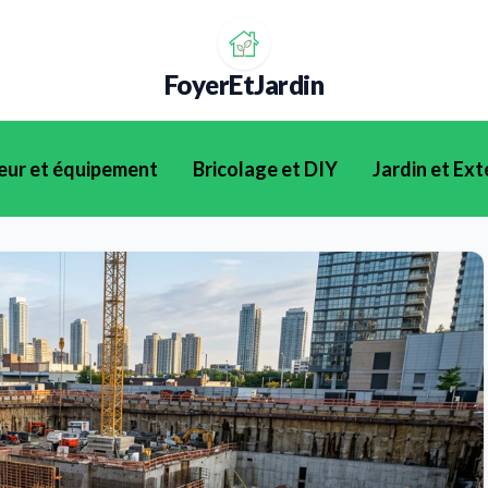
FoyerEtJardin
eur et équipement
Bricolage et DIY
Jardin et Ext