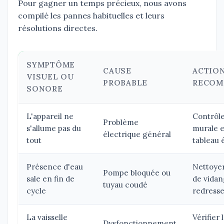
Pour gagner un temps précieux, nous avons
compilé les pannes habituelles et leurs
résolutions directes.
SYMPTÔME
CAUSE
ACTIO
VISUEL OU
PROBABLE
RECOM
SONORE
L'appareil ne
Contrôle
Problème
s'allume pas du
murale e
électrique général
tout
tableau 
Présence d'eau
Nettoyer
Pompe bloquée ou
sale en fin de
de vidan
tuyau coudé
cycle
redresse
La vaisselle
Vérifier 
Dysfonctionnement