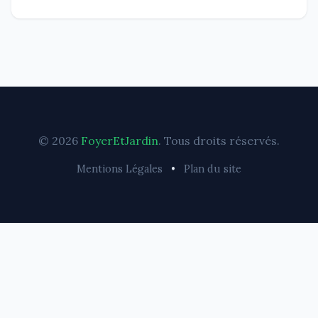
© 2026
FoyerEtJardin
. Tous droits réservés.
Mentions Légales
•
Plan du site