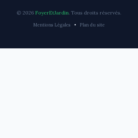
© 2026
FoyerEtJardin
. Tous droits réservés.
Mentions Légales
•
Plan du site