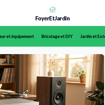
FoyerEtJardin
eur et équipement
Bricolage et DIY
Jardin et Ext